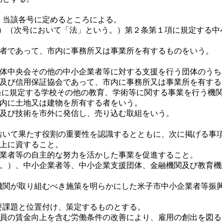
当該各号に定めるところによる。
54号）（次号において「法」という。）第２条第１項に規定する
業者であって、市内に事務所又は事業所を有するものをいう。
団体中央会その他の中小企業者等に対する支援を行う団体のう
の及び信用保証協会であって、市内に事務所又は事業所を有す
１条に規定する学校その他の教育、学術等に関する事業を行う機
市内に土地又は建物を所有する者をいう。
ス及び技術を市外に発信し、売り込む取組をいう。
いて果たす役割の重要性を認識するとともに、次に掲げる事
向上に資すること。
企業者等の自主的な努力を活かした事業を促進すること。
じ。）、中小企業者等、中小企業支援団体、金融機関及び教育
関が取り組むべき施策を明らかにした米子市中小企業者等振興
要課題と位置付け、策定するものとする。
業員の賃金向上を含む労働条件の改善により、雇用の創出を図