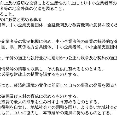
の向上及び適切な投資による生産性の向上により中小企業者等
業者等の地産外商の促進を図ること。
図ること。
ために必要と認める事項
者等、中小企業支援団体、金融機関及び教育機関の意見を聴く
企業者等の状況把握に努め、中小企業者等の事業の持続的な発
、国、県、関係地方公共団体、中小企業者等、中小企業支援団
は、予算の適正な執行並びに透明かつ公正な競争及び契約の適
済情勢等の情報を収集し、その提供に努めるものとする。
に必要な財政上の措置を講ずるものとする。
づき、経済的環境の変化に即応して自らの事業の発展を図るた
の確保及び人材の育成に努めるものとする。
な投資で最大の成果を生み出すよう努めるものとする。
的役割を自覚し、地域社会との調和を図り、より良い地域社会
ともに、互いに協力し、本市経済の発展に努めるものとする。