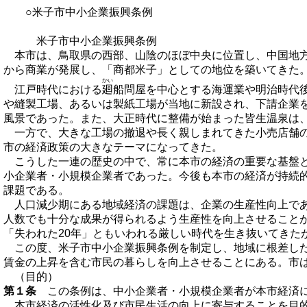
○米子市中小企業振興条例
米子市中小企業振興条例
本市は、鳥取県の西部、山陰のほぼ中央に位置し、中国地
から商業が発展し、「商都米子」としての地位を築いてきた
かい
江戸時代における
廻
船問屋を中心とする海運業や明治時代
や縫製工場、あるいは製紙工場が当地に新設され、下請企業
風景であった。また、大正時代に整備が始まった皆生温泉は
一方で、大きな工場の撤退や長く親しまれてきた小売店舗
市の経済政策の大きなテーマになってきた。
こうした一連の歴史の中で、常に本市の経済の重要な基盤
小企業者・小規模企業者であった。今後も本市の経済が持続
課題である。
人口減少期にある地域経済の課題は、企業の生産性向上で
人数でも十分な成果が得られるよう生産性を向上させることが
「失われた20年」ともいわれる厳しい時代を生き抜いてきた
この度、米子市中小企業振興条例を制定し、地域に根差し
賃金の上昇を含む市民の暮らしを向上させることにある。市
（目的）
第１条
この条例は、中小企業者・小規模企業者が本市経済に
本市経済の活性化及び市民生活の向上に寄与することを目