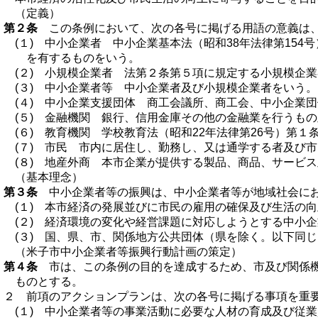
（定義）
第２条
この条例において、次の各号に掲げる用語の意義は、
(１) 中小企業者 中小企業基本法（昭和38年法律第1
を有するものをいう。
(２) 小規模企業者 法第２条第５項に規定する小規模企
(３) 中小企業者等 中小企業者及び小規模企業者をいう。
(４) 中小企業支援団体 商工会議所、商工会、中小企業
(５) 金融機関 銀行、信用金庫その他の金融業を行うも
(６) 教育機関 学校教育法（昭和22年法律第26号）第
(７) 市民 市内に居住し、勤務し、又は通学する者及び
(８) 地産外商 本市企業が提供する製品、商品、サービ
（基本理念）
第３条
中小企業者等の振興は、中小企業者等が地域社会にお
(１) 本市経済の発展並びに市民の雇用の確保及び生活の
(２) 経済環境の変化や経営課題に対応しようとする中小
(３) 国、県、市、関係地方公共団体（県を除く。以下同
（米子市中小企業者等振興行動計画の策定）
第４条
市は、この条例の目的を達成するため、市及び関係機
ものとする。
２ 前項のアクションプランは、次の各号に掲げる事項を重
(１) 中小企業者等の事業活動に必要な人材の育成及び従