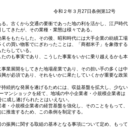
令和２年３月27日条例第12号
ある。古くから交通の要衝であった地の利を活かし、江戸時代
引してきたが、その業種・業態は様々である。
効果をもたらした。その後、昭和時代には大手企業の紡績工場
多くの買い物客でにぎわったことは、「商都米子」を象徴する
もたらしている。
したのも事実であり、こうした事案をいかに乗り越えるかも本
に事業展開をしてきた地場産業であり、その担い手の多くは中
振興が必須であり、それをいかに果たしていくかが重要な政策
が持続的な発展を遂げるためには、収益基盤を拡大し、少ない
リーマンショックを経て、地域の中小企業者・小規模企業者は
分に成し遂げられたとはいえない。
業者・小規模企業者の経営基盤を強化し、そのことをもって、
的に推進するため、この条例を制定する。
の振興に関する取組の基本となる事項について定め、もって