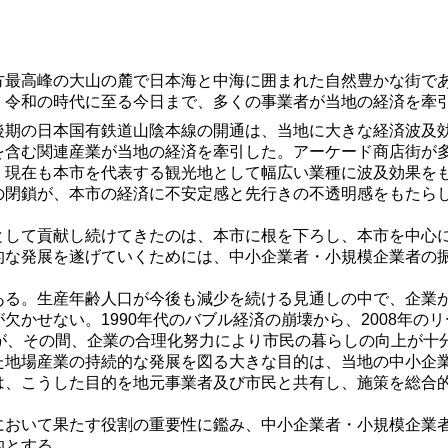
方最高峰の大山の麓で日本海と中海に囲まれた自然豊かな街で
。令和の時代に至る今日まで、多くの事業者が当地の経済を牽
後期の日本国有鉄道山陰本線の開通は、当地に大きな経済波及
を含む関連産業が当地の経済を牽引した。アーケード商店街が
、現在も本市を代表する観光地として幅広い業種に波及効果を
の閉鎖が、本市の経済に不安定感と先行きの不透明感をもたら
として貢献し続けてきたのは、本市に根を下ろし、本市を中心
的な発展を遂げていくためには、中小企業者・小規模企業者の
ある。生産年齢人口が今後も減少を続ける見通しの中で、企業
欠かせない。1990年代のバブル経済の崩壊から、2008年の
が、その間、企業の合理化努力により市民の暮らしの向上が十
た地場産業の持続的な発展を図る大きな目的は、当地の中小企
は、こうした目的を地元事業者及び市民と共有し、施策を総合
おいて果たす役割の重要性に鑑み、中小企業者・小規模企業者
的とする。