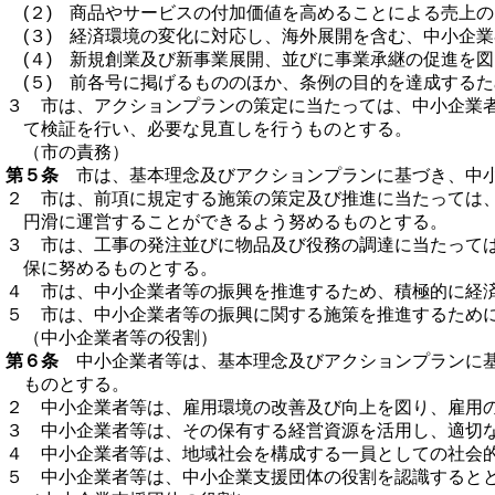
(２) 商品やサービスの付加価値を高めることによる売上
(３) 経済環境の変化に対応し、海外展開を含む、中小企
(４) 新規創業及び新事業展開、並びに事業承継の促進を
(５) 前各号に掲げるもののほか、条例の目的を達成する
３ 市は、アクションプランの策定に当たっては、中小企業
て検証を行い、必要な見直しを行うものとする。
（市の責務）
第５条
市は、基本理念及びアクションプランに基づき、中小
２ 市は、前項に規定する施策の策定及び推進に当たっては
円滑に運営することができるよう努めるものとする。
３ 市は、工事の発注並びに物品及び役務の調達に当たって
保に努めるものとする。
４ 市は、中小企業者等の振興を推進するため、積極的に経
５ 市は、中小企業者等の振興に関する施策を推進するため
（中小企業者等の役割）
第６条
中小企業者等は、基本理念及びアクションプランに基
ものとする。
２ 中小企業者等は、雇用環境の改善及び向上を図り、雇用
３ 中小企業者等は、その保有する経営資源を活用し、適切
４ 中小企業者等は、地域社会を構成する一員としての社会
５ 中小企業者等は、中小企業支援団体の役割を認識すると