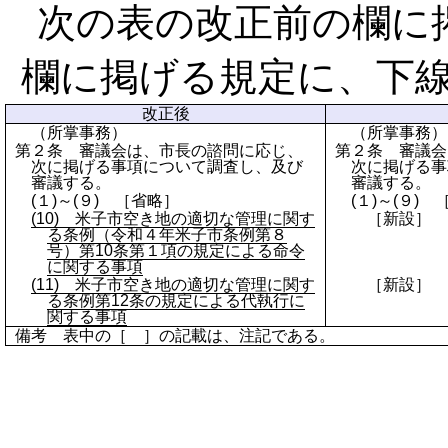
次の表の改正前の欄に
欄に掲げる規定に、下
改正後
（所掌事務）
（所掌事務）
第２条 審議会は、市長の諮問に応じ、
第２条 審議会
次に掲げる事項について調査し、及び
次に掲げる事
審議する。
審議する。
(１)～(９) ［省略］
(１)～(９)
(10) 米子市空き地の適切な管理に関す
［新設］
る条例（令和４年米子市条例第８
号）第10条第１項の規定による命令
に関する事項
(11) 米子市空き地の適切な管理に関す
［新設］
る条例第12条の規定による代執行に
関する事項
備考 表中の［ ］の記載は、注記である。