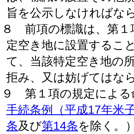
旨を公示しなければな
８ 前項の標識は、第１
定空き地に設置するこ
て、当該特定空き地の
拒み、又は妨げてはな
９ 第１項の規定による
手続条例（平成17年米
条
及び
第14条
を除く。